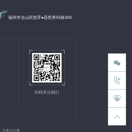
福州市仓山区悦孚●花世界55栋306


扫码关注我们


：
万美云计算