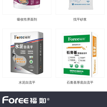
吸收性界面剂
找平砂浆
水泥自流平
石膏基厚底自流平