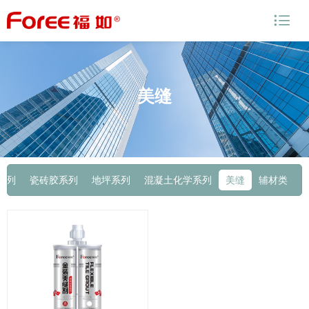

美缝
系列
瓷砖胶系列
地坪系列
混凝土化学系列
美缝
辅材类